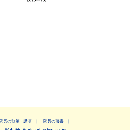
2015年 (5)
院長の執筆・講演
院長の著書
Web Site Produced by twofive, inc.