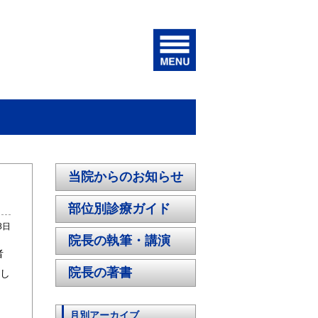
当院からのお知らせ
部位別診療ガイド
8日
院長の執筆・講演
者
院長の著書
たし
月別アーカイブ