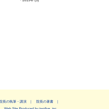
2015年 (5)
院長の執筆・講演
院長の著書
Web Site Produced by twofive, inc.