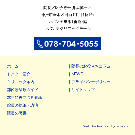
院長／医学博士 井尻慎一郎
神戸市垂水区
日向1丁目4番1号
レバンテ垂水1番館2階
レバンテクリニックモール
ホーム
院長のお役立ちコラム
ドクター紹介
NEWS
クリニック案内
プライバシーポリシー
部位別診療ガイド
サイトマップ
本当に役立つ豆知識
院長の執筆・講演
院長の著書
Web Site Produced by twofive, inc.