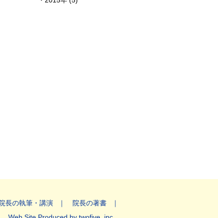
2015年 (5)
院長の執筆・講演
院長の著書
Web Site Produced by twofive, inc.