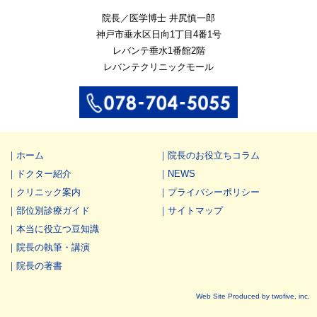
院長／医学博士 井尻慎一郎
神戸市垂水区
日向1丁目4番1号
レバンテ垂水1番館2階
レバンテクリニックモール
ホーム
院長のお役立ちコラム
ドクター紹介
NEWS
クリニック案内
プライバシーポリシー
部位別診療ガイド
サイトマップ
本当に役立つ豆知識
院長の執筆・講演
院長の著書
Web Site Produced by twofive, inc.