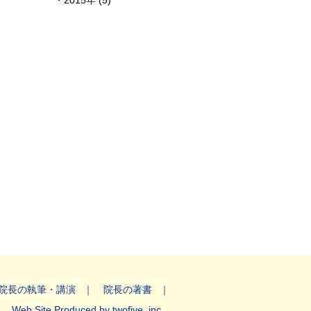
2015年 (5)
院長の執筆・講演
院長の著書
Web Site Produced by twofive, inc.