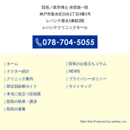
院長／医学博士 井尻慎一郎
神戸市垂水区
日向1丁目4番1号
レバンテ垂水1番館2階
レバンテクリニックモール
ホーム
院長のお役立ちコラム
ドクター紹介
NEWS
クリニック案内
プライバシーポリシー
部位別診療ガイド
サイトマップ
本当に役立つ豆知識
院長の執筆・講演
院長の著書
Web Site Produced by twofive, inc.