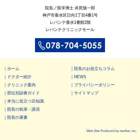
院長／医学博士 井尻慎一郎
神戸市垂水区
日向1丁目4番1号
レバンテ垂水1番館2階
レバンテクリニックモール
ホーム
院長のお役立ちコラム
ドクター紹介
NEWS
クリニック案内
プライバシーポリシー
部位別診療ガイド
サイトマップ
本当に役立つ豆知識
院長の執筆・講演
院長の著書
Web Site Produced by twofive, inc.