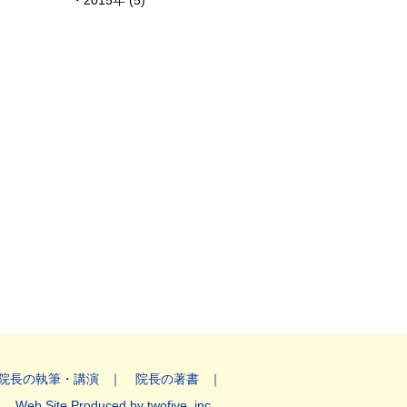
2015年 (5)
院長の執筆・講演
院長の著書
Web Site Produced by twofive, inc.