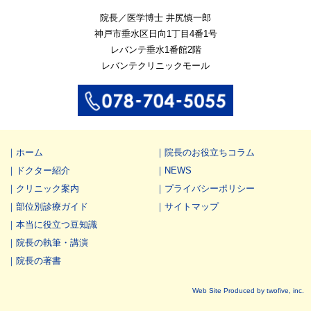
院長／医学博士 井尻慎一郎
神戸市垂水区
日向1丁目4番1号
レバンテ垂水1番館2階
レバンテクリニックモール
ホーム
院長のお役立ちコラム
ドクター紹介
NEWS
クリニック案内
プライバシーポリシー
部位別診療ガイド
サイトマップ
本当に役立つ豆知識
院長の執筆・講演
院長の著書
Web Site Produced by twofive, inc.