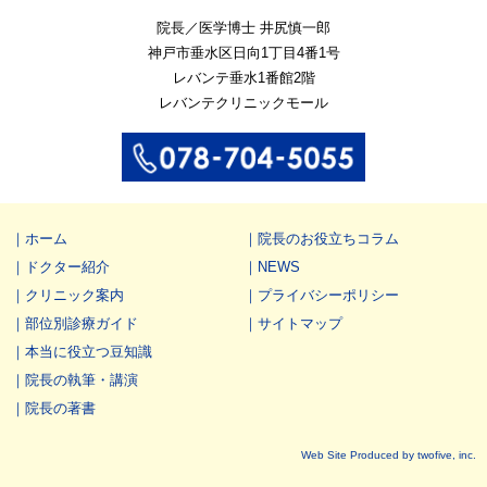
院長／医学博士 井尻慎一郎
神戸市垂水区
日向1丁目4番1号
レバンテ垂水1番館2階
レバンテクリニックモール
ホーム
院長のお役立ちコラム
ドクター紹介
NEWS
クリニック案内
プライバシーポリシー
部位別診療ガイド
サイトマップ
本当に役立つ豆知識
院長の執筆・講演
院長の著書
Web Site Produced by twofive, inc.