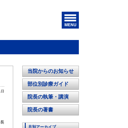
当院からのお知らせ
部位別診療ガイド
1日
院長の執筆・講演
ま
院長の著書
院長
月別アーカイブ