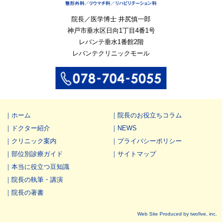
院長／医学博士 井尻慎一郎
神戸市垂水区
日向1丁目4番1号
レバンテ垂水1番館2階
レバンテクリニックモール
ホーム
院長のお役立ちコラム
ドクター紹介
NEWS
クリニック案内
プライバシーポリシー
部位別診療ガイド
サイトマップ
本当に役立つ豆知識
院長の執筆・講演
院長の著書
Web Site Produced by twofive, inc.