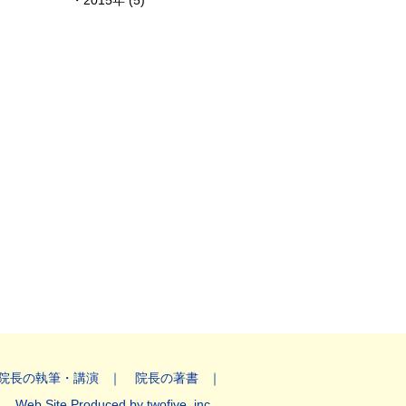
2015年 (5)
院長の執筆・講演
院長の著書
Web Site Produced by twofive, inc.