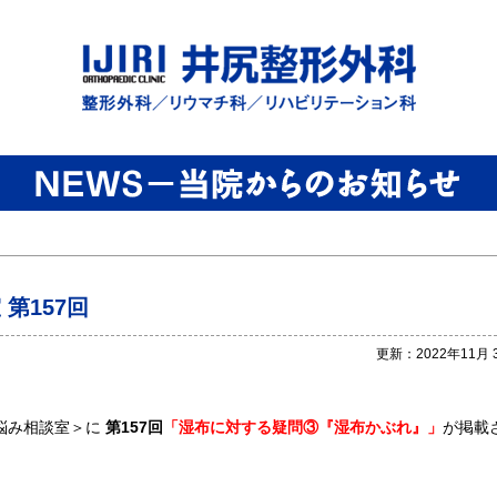
第157回
更新：2022年11月 
悩み相談室＞に
第157回
「湿布に対する疑問③『湿布かぶれ』」
が掲載