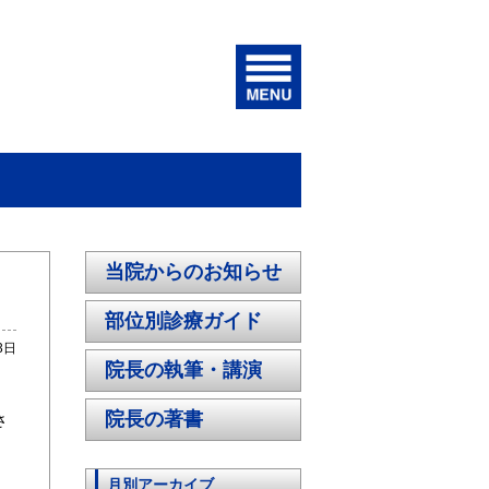
当院からのお知らせ
部位別診療ガイド
3日
院長の執筆・講演
院長の著書
さ
月別アーカイブ