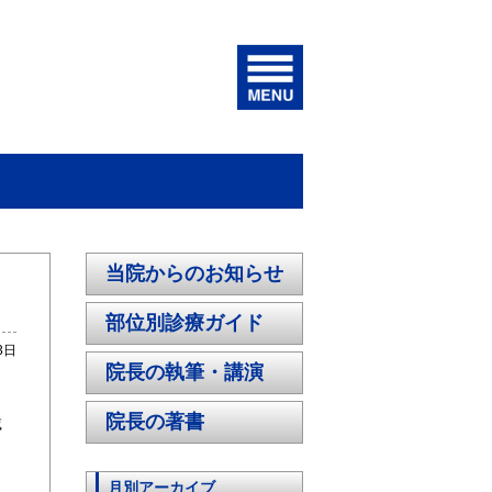
当院からのお知らせ
部位別診療ガイド
3日
院長の執筆・講演
院長の著書
載
月別アーカイブ