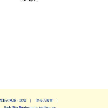
2015年 (5)
院長の執筆・講演
院長の著書
Web Site Produced by twofive, inc.