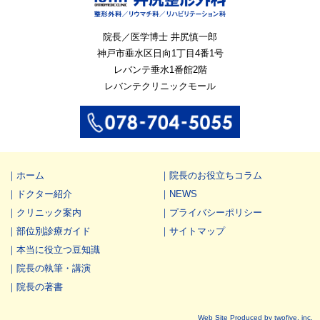
院長／医学博士 井尻慎一郎
神戸市垂水区
日向1丁目4番1号
レバンテ垂水1番館2階
レバンテクリニックモール
ホーム
院長のお役立ちコラム
ドクター紹介
NEWS
クリニック案内
プライバシーポリシー
部位別診療ガイド
サイトマップ
本当に役立つ豆知識
院長の執筆・講演
院長の著書
Web Site Produced by twofive, inc.