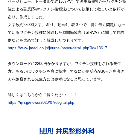
ページビュー、トータルで約15万PV）で医事新報社からワクチン筋
注による副反応やワクチン接種法について執筆して欲しいと依頼が
あり、作成しました。
文字数約23000文字、図21、動画4、表３つで、特に最近問題になっ
ているワクチン接種に関連した肩関節障害（SIRVA）に関して自験
例などを含めて詳しく解説したつもりです。
https://www.jmedj.co.jp/journal/paper/detail.php?id=13617
ダウンロードに2200円かかりますが、ワクチン接種をされる先生
方、あるいはワクチンを肩に筋注してなにか副反応があった患者さ
んを診察される先生方には参考になると思っています。
詳しくはこちらからご覧ください！！！
https://ijiri.jp/news/2020/07/degital.php