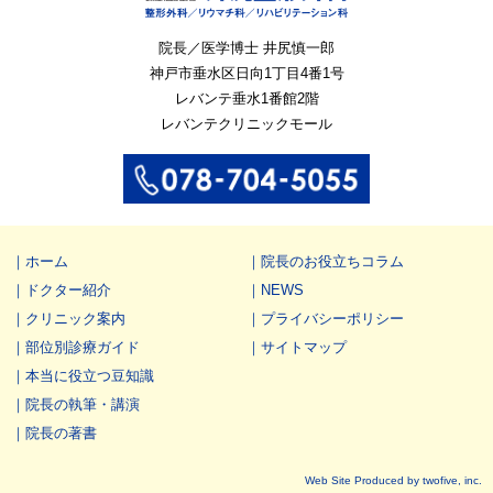
院長／医学博士 井尻慎一郎
神戸市垂水区
日向1丁目4番1号
レバンテ垂水1番館2階
レバンテクリニックモール
ホーム
院長のお役立ちコラム
ドクター紹介
NEWS
クリニック案内
プライバシーポリシー
部位別診療ガイド
サイトマップ
本当に役立つ豆知識
院長の執筆・講演
院長の著書
Web Site Produced by twofive, inc.