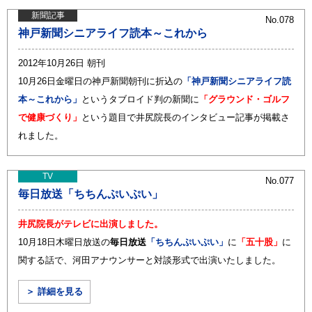
新聞記事
No.078
神戸新聞シニアライフ読本～これから
2012年10月26日 朝刊
10月26日金曜日の神戸新聞朝刊に折込の
「神戸新聞シニアライフ読
本～これから」
というタブロイド判の新聞に
「グラウンド・ゴルフ
で健康づくり」
という題目で井尻院長のインタビュー記事が掲載さ
れました。
TV
No.077
毎日放送「ちちんぷいぷい」
井尻院長がテレビに出演しました。
10月18日木曜日放送の
毎日放送
「ちちんぷいぷい」
に
「五十股」
に
関する話で、河田アナウンサーと対談形式で出演いたしました。
＞ 詳細を見る