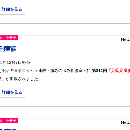
＞ 詳細を見る
誌・小冊子
No.4
刊実話
23年12月7日発売
刊実話の医学コラム＜連載・痛みの悩み相談室＞に
第211回
「足⑤足底
炎」
が掲載されました。
＞ 詳細を見る
誌・小冊子
No.4