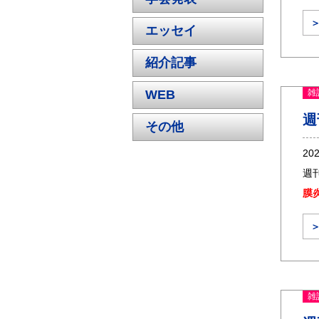
エッセイ
紹介記事
WEB
雑
週
その他
20
週
膜
雑