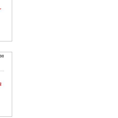
レ
98
指