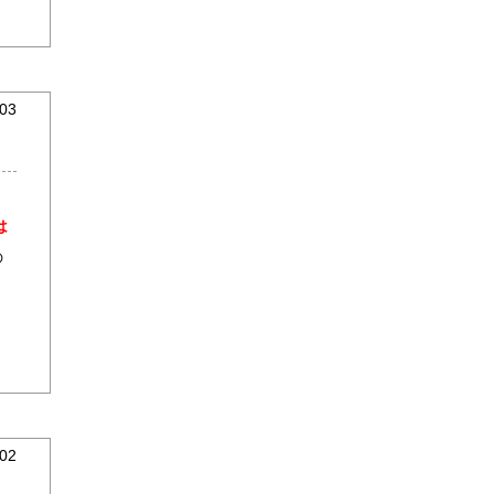
03
は
の
02