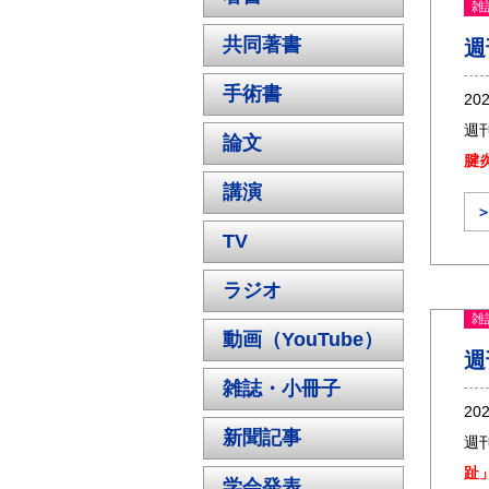
雑
共同著書
週
手術書
20
週
論文
腱
講演
TV
ラジオ
雑
動画（YouTube）
週
雑誌・小冊子
20
新聞記事
週
趾
学会発表