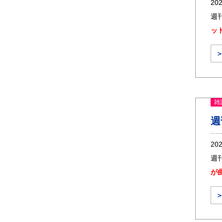
20
週
ッ
雑
週
20
週
か