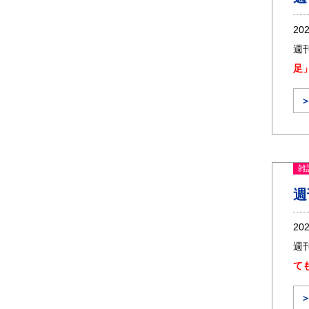
20
週
足
雑
週
20
週
て