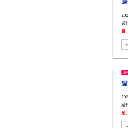
週
20
週
目
雑
週
20
週
足