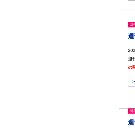
雑
週
20
週
の
雑
週