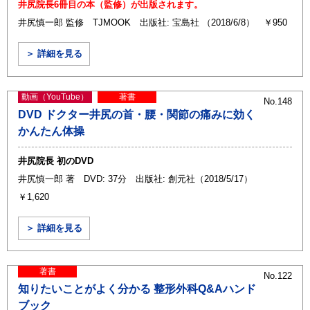
井尻院長6冊目の本（監修）が出版されます。
井尻慎一郎 監修 TJMOOK 出版社: 宝島社 （2018/6/8） ￥950
＞ 詳細を見る
動画（YouTube）
著書
No.148
DVD ドクター井尻の首・腰・関節の痛みに効く
かんたん体操
井尻院長 初のDVD
井尻慎一郎 著 DVD: 37分 出版社: 創元社（2018/5/17）
￥1,620
＞ 詳細を見る
著書
No.122
知りたいことがよく分かる 整形外科Q&Aハンド
ブック