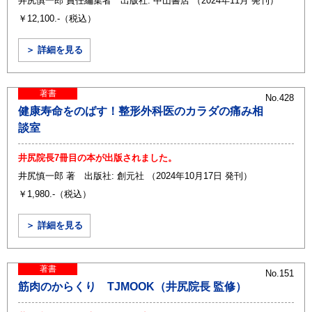
井尻慎一郎 責任編集者 出版社: 中山書店 （2024年11月 発刊）
￥12,100.-（税込）
＞ 詳細を見る
著書
No.428
健康寿命をのばす！整形外科医のカラダの痛み相
談室
井尻院長7冊目の本が出版されました。
井尻慎一郎 著 出版社: 創元社 （2024年10月17日 発刊）
￥1,980.-（税込）
＞ 詳細を見る
著書
No.151
筋肉のからくり TJMOOK（井尻院長 監修）