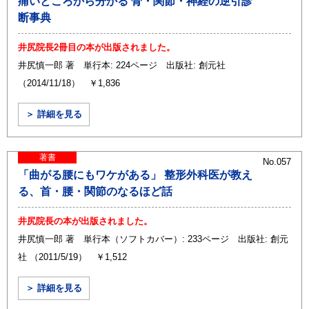
痛いところから分かる 骨・関節・神経の逆引診
断事典
井尻院長2冊目の本が出版されました。
井尻慎一郎 著 単行本: 224ページ 出版社: 創元社
（2014/11/18） ￥1,836
＞ 詳細を見る
著書
No.057
「曲がる腰にもワケがある」 整形外科医が教え
る、首・腰・関節のなるほど話
井尻院長の本が出版されました。
井尻慎一郎 著 単行本（ソフトカバー）: 233ページ 出版社: 創元
社 （2011/5/19） ￥1,512
＞ 詳細を見る