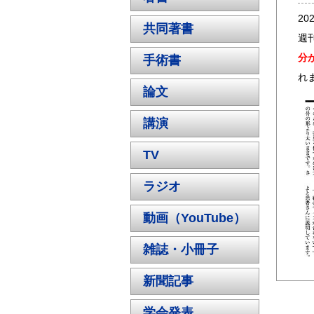
20
共同著書
週
分
手術書
れ
論文
講演
TV
ラジオ
動画（YouTube）
雑誌・小冊子
新聞記事
学会発表