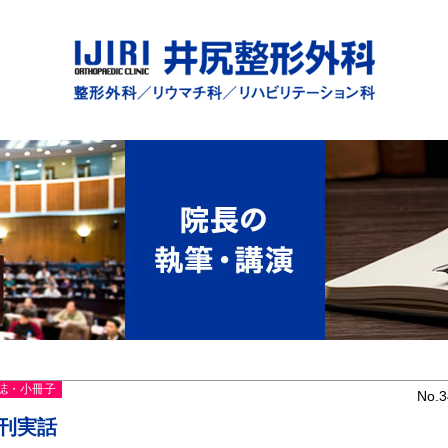
誌・小冊子
No.3
刊実話