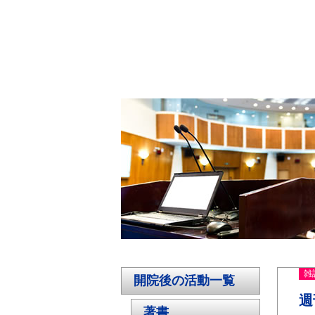
雑
開院後の活動一覧
週
著書