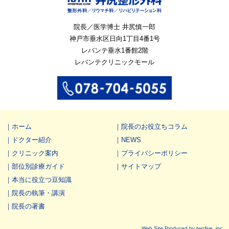
院長／医学博士 井尻慎一郎
神戸市垂水区
日向1丁目4番1号
レバンテ垂水1番館2階
レバンテクリニックモール
ホーム
院長のお役立ちコラム
ドクター紹介
NEWS
クリニック案内
プライバシーポリシー
部位別診療ガイド
サイトマップ
本当に役立つ豆知識
院長の執筆・講演
院長の著書
Web Site Produced by twofive, inc.