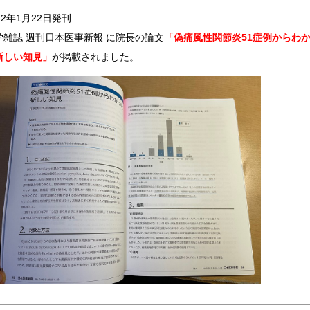
22年1月22日発刊
学雑誌 週刊日本医事新報 に院長の論文
「偽痛風性関節炎51症例からわ
新しい知見」
が掲載されました。