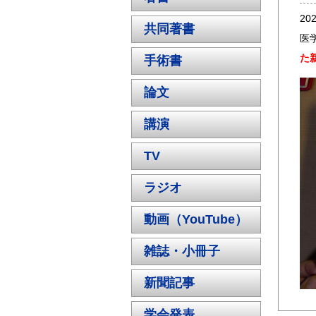
20
共同著書
医
た
手術書
論文
講演
TV
ラジオ
動画（YouTube）
雑誌・小冊子
新聞記事
学会発表