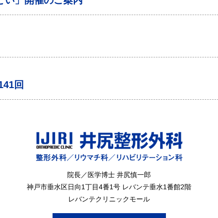
どい」開催のご案内
41回
院長／医学博士 井尻慎一郎
神戸市垂水区
日向1丁目4番1号
レバンテ垂水1番館2階
レバンテクリニックモール