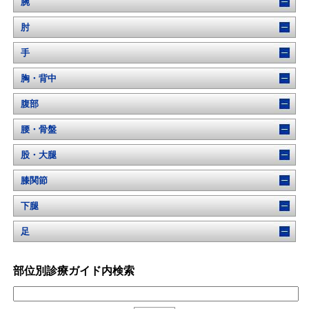
腕
肘
手
胸・背中
腹部
腰・骨盤
股・大腿
膝関節
下腿
足
部位別診療ガイド内検索