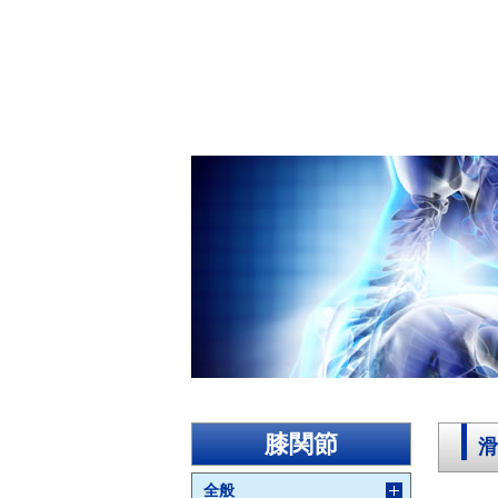
膝関節
滑
全般