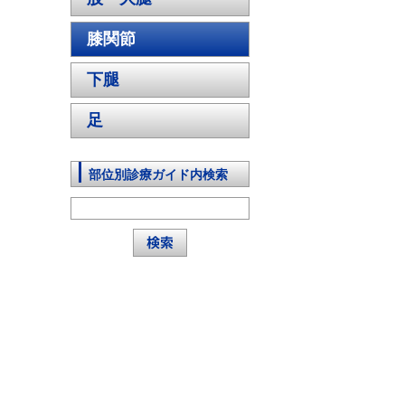
膝関節
下腿
足
部位別診療ガイド内検索