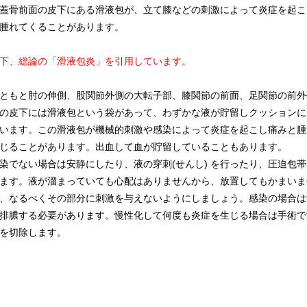
骨前面の皮下にある滑液包が、立て膝などの刺激によって炎症を起こ
腫れてくることがあります。
下、総論の「滑液包炎」を引用しています。
もと肘の伸側、股関節外側の大転子部、膝関節の前面、足関節の前外
の皮下には滑液包という袋があって、わずかな液が貯留しクッションに
います。この滑液包が機械的刺激や感染によって炎症を起こし痛みと腫
じることがあります。出血して血が貯留していることもあります。
でない場合は安静にしたり、液の穿刺(せんし) を行ったり、圧迫包帯
ます。液が溜まっていても心配はありませんから、放置してもかまいま
、なるべくその部分に刺激を与えないようにしましょう。感染の場合は
排膿する必要があります。慢性化して何度も炎症を生じる場合は手術で
を切除します。