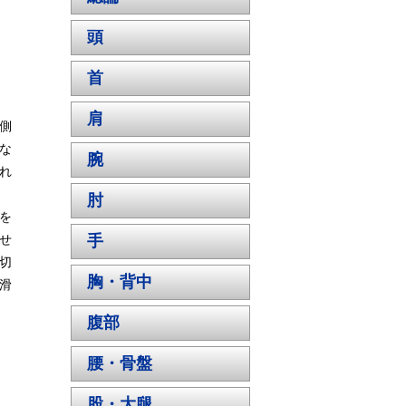
頭
首
肩
側
な
腕
れ
肘
を
せ
手
切
胸・背中
滑
腹部
腰・骨盤
股・大腿