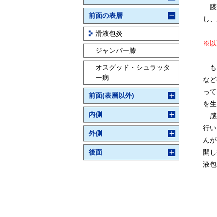
膝蓋
前面の表層
し、
滑液包炎
※以
ジャンパー膝
オスグッド・シュラッタ
もと
ー病
など
って
前面(表層以外)
を生
内側
感染
行い
外側
んが
後面
開し
液包