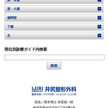
股・大腿
膝関節
下腿
足
部位別診療ガイド内検索
院長／医学博士 井尻慎一郎
神戸市垂水区
日向1丁目4番1号