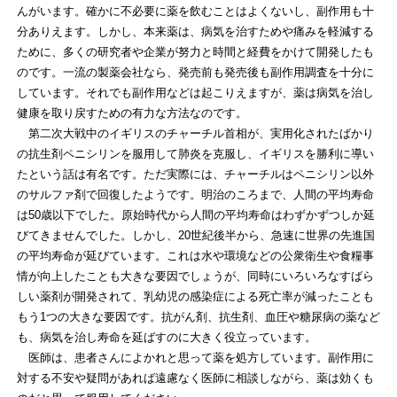
んがいます。確かに不必要に薬を飲むことはよくないし、副作用も十
分ありえます。しかし、本来薬は、病気を治すためや痛みを軽減する
ために、多くの研究者や企業が努力と時間と経費をかけて開発したも
のです。一流の製薬会社なら、発売前も発売後も副作用調査を十分に
しています。それでも副作用などは起こりえますが、薬は病気を治し
健康を取り戻すための有力な方法なのです。
第二次大戦中のイギリスのチャーチル首相が、実用化されたばかり
の抗生剤ペニシリンを服用して肺炎を克服し、イギリスを勝利に導い
たという話は有名です。ただ実際には、チャーチルはペニシリン以外
のサルファ剤で回復したようです。明治のころまで、人間の平均寿命
は50歳以下でした。原始時代から人間の平均寿命はわずかずつしか延
びてきませんでした。しかし、20世紀後半から、急速に世界の先進国
の平均寿命が延びています。これは水や環境などの公衆衛生や食糧事
情が向上したことも大きな要因でしょうが、同時にいろいろなすばら
しい薬剤が開発されて、乳幼児の感染症による死亡率が減ったことも
もう1つの大きな要因です。抗がん剤、抗生剤、血圧や糖尿病の薬など
も、病気を治し寿命を延ばすのに大きく役立っています。
医師は、患者さんによかれと思って薬を処方しています。副作用に
対する不安や疑問があれば遠慮なく医師に相談しながら、薬は効くも