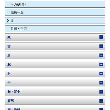
ケガ(外傷)
治療一般
薬
注射と手術
頭
首
肩
腕
肘
手
胸・背中
腹部
腰・骨盤