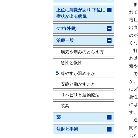
まず
上位に病変があり 下位に
れて
症状が出る病気
増し
出血
ケガ(外傷)
のが
治療一般
くな
打撲
病気や痛みのとらえ方
れ以
急性と慢性
素や
冷やすか温めるか
では
か。
安静と動かすこと
にズ
リハビリと運動療法
急性
には
装具
す。
薬
通常
関節
注射と手術
した