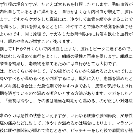
打撲の場合ですが、たとえば太ももを打撲したとします。毛細血管が
内出血しているときに温めると、血行がよくなり内出血が増えて、腫れ
ます。ですからケガをした直後には、冷やして血管を縮小させることで
を減らし、腫れを抑えるとともに、冷やすことで痛みの感覚を麻痺させ
よいのです。同じ原理で、ケガをした数時間以内にお酒を飲むと血行が
り、腫れや痛みが増すことがあります。
して1 日か2日くらいで内出血も止まり、腫れもピークに達するので
降はむしろ温めて血行をよくし、組織の活性と再生を促します。組織に
栄養を補給し、老廃物を捨てるためには血行がとても大切です。
、どのくらい冷やして、その後どのくらいから温めるとよいのでしょ
冷やすべきか温めるべきか判断するには、風呂に入り、患部を温めたと
キズキ痛む場合はまだ急性期で冷やすべきであり、患部が気持ちよけれ
期を過ぎているので温める頃合いとする方法があります。ケガをしたと
、「最初は冷やし、その後は適当な時期から温める」のが正しい対処法
のケガは急性の状態といえますが、いわゆる腰痛や膝関節炎、変形性
症の痛みなどに対して、冷やすか温めるかは場合によります。マラソン
後に腰や膝関節が腫れて痛むときや、ピッチャーをした後で肩関節が熱