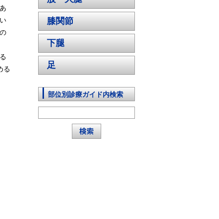
あ
い
膝関節
の
下腿
る
足
める
部位別診療ガイド内検索