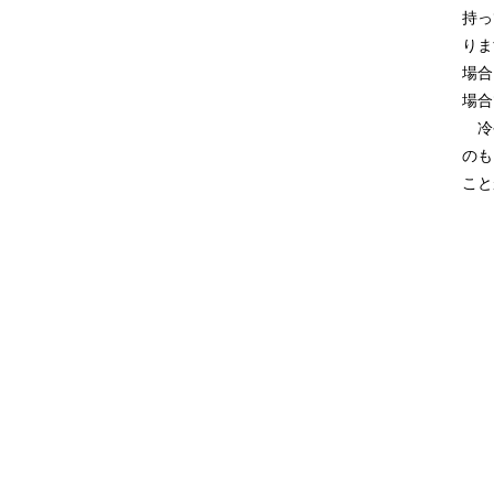
持っ
りま
場合
場合
冷や
のも
こと