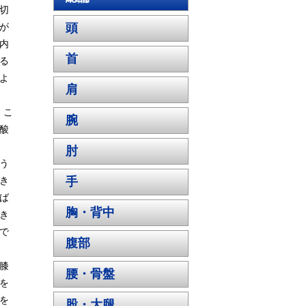
切
が
頭
内
首
る
よ
肩
、こ
腕
酸
肘
う
き
手
ば
胸・背中
き
で
腹部
膝
腰・骨盤
を
を
股・大腿