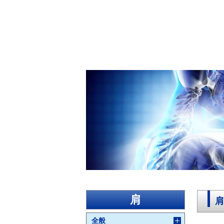
肩
肩
全般