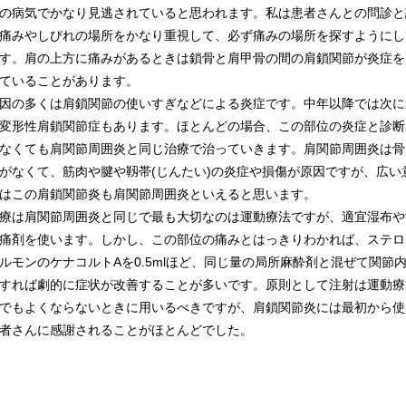
病気でかなり見逃されていると思われます。私は患者さんとの問診と
痛みやしびれの場所をかなり重視して、必ず痛みの場所を探すようにし
す。肩の上方に痛みがあるときは鎖骨と肩甲骨の間の肩鎖関節が炎症を
ていることがあります。
の多くは肩鎖関節の使いすぎなどによる炎症です。中年以降では次に
変形性肩鎖関節症もあります。ほとんどの場合、この部位の炎症と診断
なくても肩関節周囲炎と同じ治療で治っていきます。肩関節周囲炎は骨
がなくて、筋肉や腱や靱帯(
じん
たい)の炎症や損傷が原因ですが、広い
はこの肩鎖関節炎も肩関節周囲炎といえると思います。
は肩関節周囲炎と同じで最も大切なのは運動療法ですが、適宜湿布や
痛剤を使います。しかし、この部位の痛みとはっきりわかれば、ステロ
ルモンのケナコルトAを0.5mlほど、同じ量の局所麻酔剤と混ぜて関節
すれば劇的に症状が改善することが多いです。原則として注射は運動療
でもよくならないときに用いるべきですが、肩鎖関節炎には最初から使
者さんに感謝されることがほとんどでした。