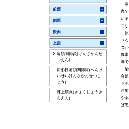
肩の
前面
察で
いま
側面
こし
後面
原因
べる
上面
つか
肩鎖関節炎(けんさかんせ
異常
つえん)
味で
治療
変形性肩鎖関節症(へんけ
いせいけんさかんせつし
炎鎮
ょう)
ドホ
注射
棘上筋炎(きょくじょうき
や薬
んえん)
ば患