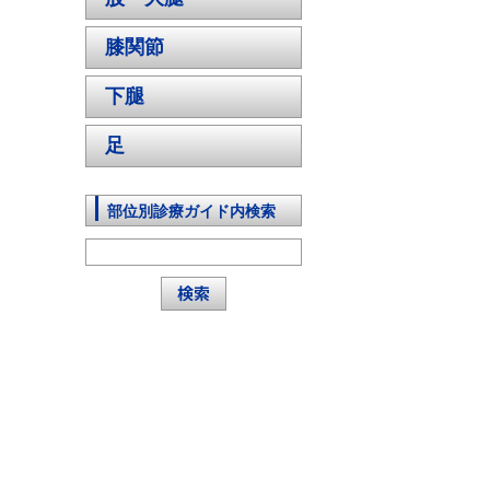
膝関節
下腿
足
部位別診療ガイド内検索