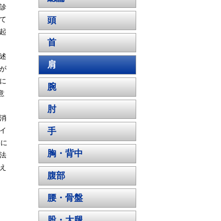
診
て
頭
起
首
述
肩
が
に
腕
意
肘
消
イ
手
内に
胸・背中
法
え
腹部
腰・骨盤
股・大腿