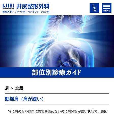
肩 ＞ 全般
動揺肩（肩が緩い）
特に肩の骨や筋肉に異常を認めないのに肩関節が緩い状態で、原因