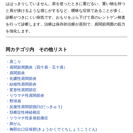
ははっきりしていません。肩を使ったときに重だるい、重い物を持つ
と肩が抜けるような感じがするなど、曖昧な症状であることが多く、
診断がつきにくい病気です。おもりをぶら下げて肩のレントゲン検査
を行って診断します。治療は保存的治療が原則で、肩関節周囲の筋力
を強化します。
同カテゴリ内 その他リスト
肩こり
肩関節周囲炎（四十肩・五十肩）
肩関節炎
化膿性肩関節炎
結核性肩関節炎
変形性肩関節症
リウマチ性肩関節炎
野球肩
反復性肩関節脱臼(だっきゅう)
頚椎症性神経根症
リウマチ性多発筋痛症
肺がん
胸郭出口症候群(きょうかくでぐちしょうこうぐん)