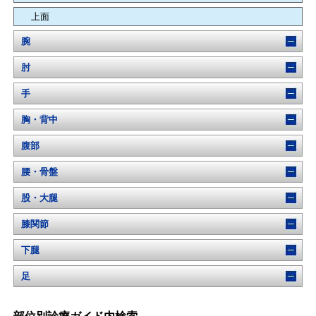
上面
腕
肘
手
胸・背中
腹部
腰・骨盤
股・大腿
膝関節
下腿
足