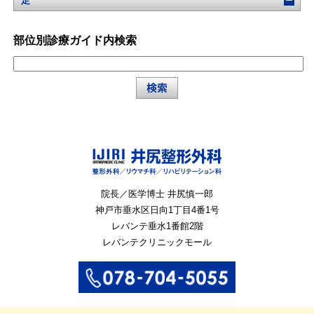
足
部位別診療ガイド内検索
院長／医学博士 井尻慎一郎
神戸市垂水区
日向1丁目4番1号
レバンテ垂水1番館2階
レバンテクリニックモール