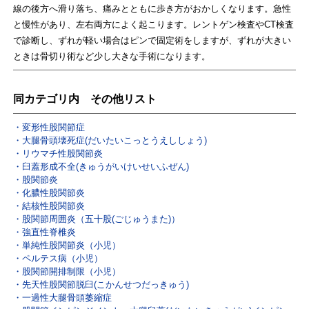
線の後方へ滑り落ち、痛みとともに歩き方がおかしくなります。急性
と慢性があり、左右両方によく起こります。レントゲン検査やCT検査
で診断し、ずれが軽い場合はピンで固定術をしますが、ずれが大きい
ときは骨切り術など少し大きな手術になります。
同カテゴリ内 その他リスト
変形性股関節症
大腿骨頭壊死症(だいたいこっとうえししょう)
リウマチ性股関節炎
臼蓋形成不全(きゅうがいけいせいふぜん)
股関節炎
化膿性股関節炎
結核性股関節炎
股関節周囲炎（五十股(ごじゅうまた)）
強直性脊椎炎
単純性股関節炎（小児）
ペルテス病（小児）
股関節開排制限（小児）
先天性股関節脱臼(こかんせつだっきゅう)
一過性大腿骨頭萎縮症