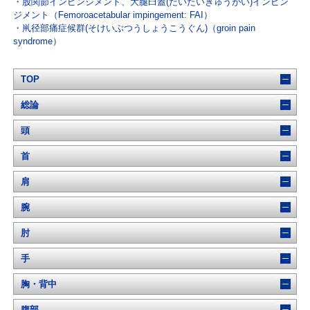
股関節インピンジメント、大腿臼蓋(だいたいきゅうがい)インピン
ジメント（Femoroacetabular impingement: FAI）
鼡径部痛症候群(そけいぶつうしょうこうぐん)（groin pain
syndrome）
TOP
総論
頭
首
肩
腕
肘
手
胸・背中
腹部