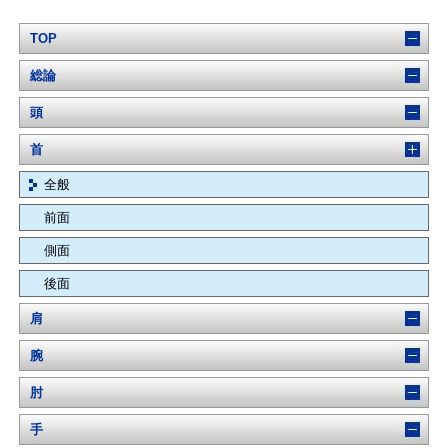
TOP
総論
頭
首
全般
前面
側面
後面
肩
腕
肘
手