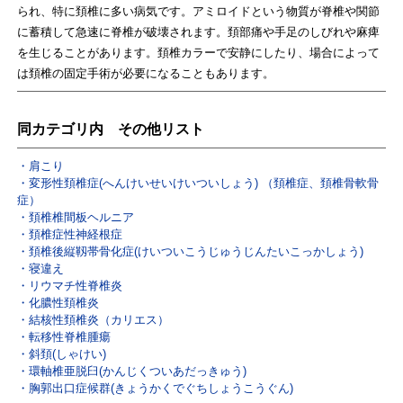
られ、特に頚椎に多い病気です。アミロイドという物質が脊椎や関節
に蓄積して急速に脊椎が破壊されます。頚部痛や手足のしびれや麻痺
を生じることがあります。頚椎カラーで安静にしたり、場合によって
は頚椎の固定手術が必要になることもあります。
同カテゴリ内 その他リスト
肩こり
変形性頚椎症(へんけいせいけいついしょう) （頚椎症、頚椎骨軟骨
症）
頚椎椎間板ヘルニア
頚椎症性神経根症
頚椎後縦靱帯骨化症(けいついこうじゅうじんたいこっかしょう)
寝違え
リウマチ性脊椎炎
化膿性頚椎炎
結核性頚椎炎（カリエス）
転移性脊椎腫瘍
斜頚(しゃけい)
環軸椎亜脱臼(かんじくついあだっきゅう)
胸郭出口症候群(きょうかくでぐちしょうこうぐん)