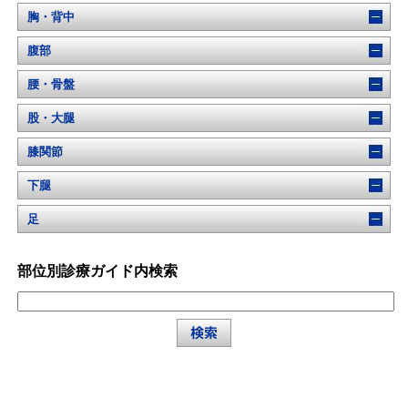
胸・背中
腹部
腰・骨盤
股・大腿
膝関節
下腿
足
部位別診療ガイド内検索