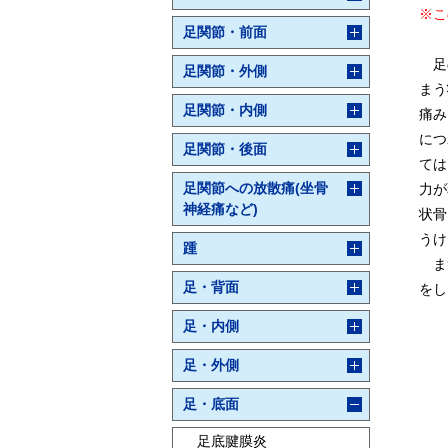
※こ
足関節・前面
足の
足関節・外側
まう
足関節・内側
痛み
につ
足関節・後面
ては
足関節への放散痛(坐骨
力が
神経痛など)
状骨
う
け
踵
まず
足・背面
をし
足・内側
足・外側
足・底面
足底腱膜炎