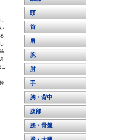
頭
し
首
い
る
肩
し
筋
腕
舟
(
こ
肘
操
手
胸・背中
腹部
腰・骨盤
股・大腿