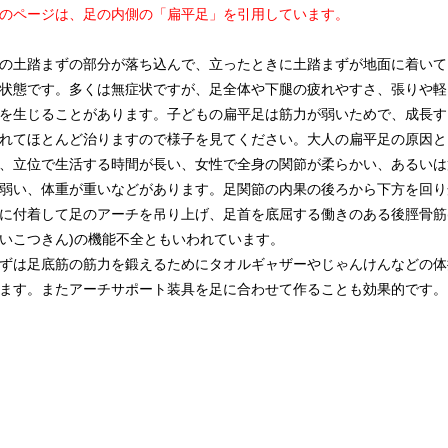
のページは、足の内側の「扁平足」を引用しています。
土踏まずの部分が落ち込んで、立ったときに土踏まずが地面に着いて
状態です。多くは無症状ですが、足全体や下腿の疲れやすさ、張りや軽
を生じることがあります。子どもの扁平足は筋力が弱いためで、成長す
れてほとんど治りますので様子を見てください。大人の扁平足の原因と
、立位で生活する時間が長い、女性で全身の関節が柔らかい、あるいは
弱い、体重が重いなどがあります。足関節の内果の後ろから下方を回り
に付着して足のアーチを吊り上げ、足首を底屈する働きのある後脛骨筋
い
こつ
きん)の機能不全ともいわれています。
は足底筋の筋力を鍛えるためにタオルギャザーやじゃんけんなどの体
ます。またアーチサポート装具を足に合わせて作ることも効果的です。