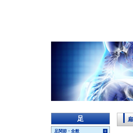
足
扁
足関節・全般