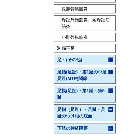
長腓骨筋腱炎
母趾外転筋炎、短母趾屈
筋炎
小趾外転筋炎
扁平足
足・(その他)
足指(足趾)・第1趾の中足
足趾(MTP)関節
足指(足趾)・第1趾～第5
趾
足指（足趾）・足趾・足
趾のつけ根の底面
下肢の神経障害