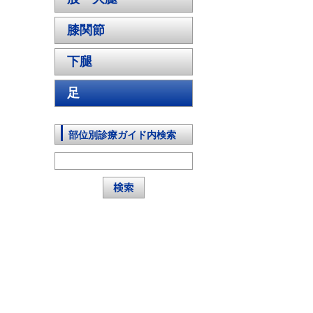
膝関節
下腿
足
部位別診療ガイド内検索